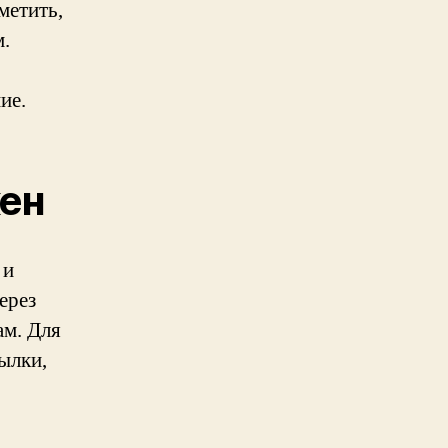
метить,
м.
ие.
кен
 и
ерез
ам. Для
ылки,