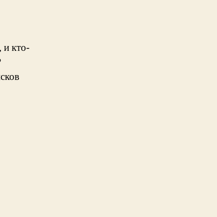
 и кто-
?
сков