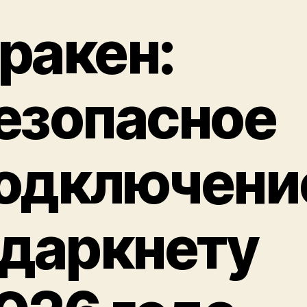
го
ракен:
езопасное
одключени
 даркнету