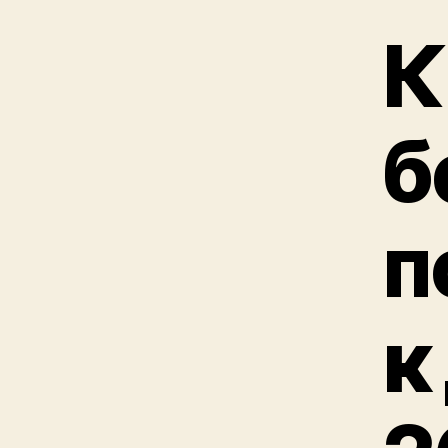
К
б
п
к