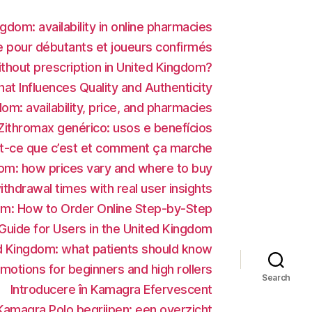
gdom: availability in online pharmacies
te pour débutants et joueurs confirmés
thout prescription in United Kingdom?
at Influences Quality and Authenticity
m: availability, price, and pharmacies
thromax genérico: usos e benefícios
t-ce que c’est et comment ça marche
dom: how prices vary and where to buy
hdrawal times with real user insights
om: How to Order Online Step‑by‑Step
uide for Users in the United Kingdom
d Kingdom: what patients should know
otions for beginners and high rollers
Search
Introducere în Kamagra Efervescent
Kamagra Polo begrijpen: een overzicht