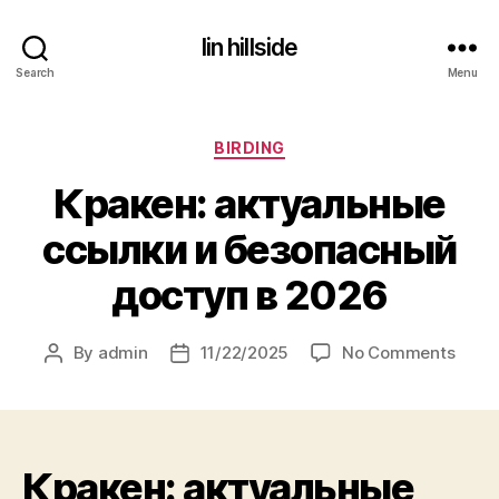
lin hillside
Search
Menu
Categories
BIRDING
Кракен: актуальные
ссылки и безопасный
доступ в 2026
on
By
admin
11/22/2025
No Comments
Post
Post
Краке
author
date
акту
ссыл
и
Кракен: актуальные
безо
дост