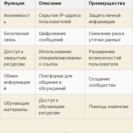
Функция
Описание
Преимущества
Анонимност
Скрытие IP-адреса
Защита личной
ь
пользователей
информации
Безопасная
Шифрование
Снижение риска
связь
сообщений
утечки данных
Доступ к
Использование
Расширение
закрытым
специализированны
возможностей
ресурсам
х ссылок
пользователя
Обмен
Платформа для
Создание
информацие
общения и
сообщества
й
обсуждений
Доступ к
Обучающие
обучающим
Помощь новичкам
материалы
ресурсам