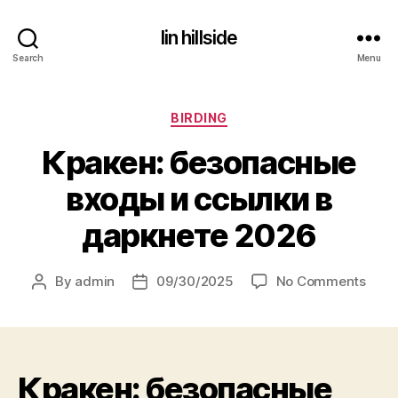
lin hillside
Search
Menu
Categories
BIRDING
Кракен: безопасные
входы и ссылки в
даркнете 2026
on
By
admin
09/30/2025
No Comments
Post
Post
Крак
author
date
безо
вхо
и
Кракен: безопасные
ссыл
в