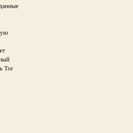
зданные
ную
ет
ьный
ь Tor