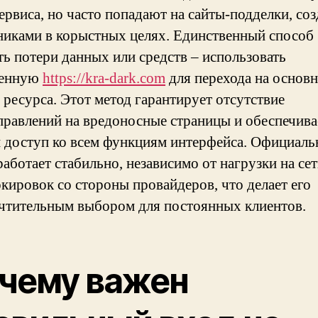
сервиса, но часто попадают на сайты-подделки, со
иками в корыстных целях. Единственный способ
ть потери данных или средств – использовать
ренную
https://kra-dark.com
для перехода на основ
 ресурса. Этот метод гарантирует отсутствие
правлений на вредоносные страницы и обеспечива
 доступ ко всем функциям интерфейса. Официал
аботает стабильно, независимо от нагрузки на сет
окировок со стороны провайдеров, что делает его
чтительным выбором для постоянных клиентов.
чему важен