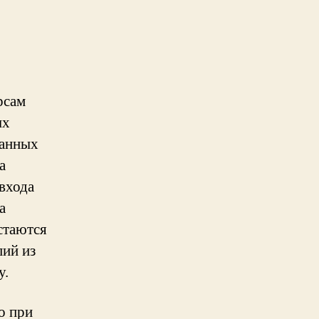
рсам
ых
данных
а
входа
а
стаются
пий из
у.
о при