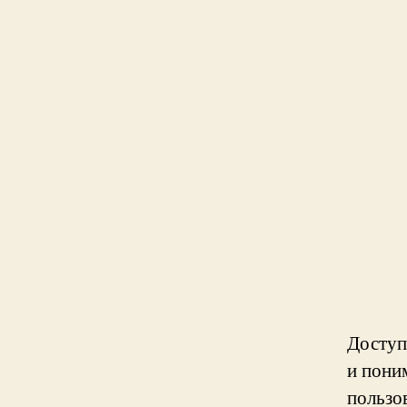
Доступ
и пони
пользо