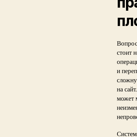
пр
пл
Вопрос
стоит н
операц
и пере
сложну
на сай
может 
неизме
непров
Систем