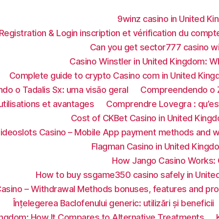
9winz casino in United Kin
Registration & Login inscription et vérification du comp
Can you get sector777 casino wi
Casino Winstler in United Kingdom: Wh
Complete guide to crypto Casino com in United Kingdo
o o Tadalis Sx: uma visão geral
Compreendendo o Zi
ilisations et avantages
Comprendre Lovegra : qu’es
Cost of CKBet Casino in United King
ideoslots Casino – Mobile App payment methods and wit
Flagman Casino in United Kingd
How Jango Casino Works: G
How to buy ssgame350 casino safely in Unite
asino – Withdrawal Methods bonuses, features and prom
Înțelegerea Baclofenului generic: utilizări și beneficii
ingdom: How It Compares to Alternative Treatments