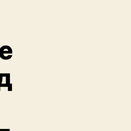
зор
ркет
26
е
д