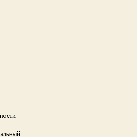
ьности
уальный