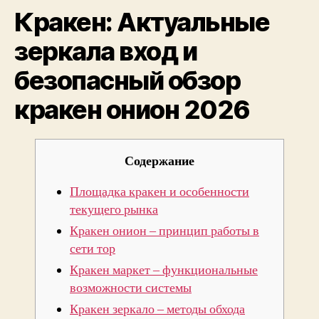
Кракен: Актуальные
и
безо
зеркала вход и
обзо
крак
безопасный обзор
онио
2026
кракен онион 2026
Содержание
Площадка кракен и особенности
текущего рынка
Кракен онион – принцип работы в
сети тор
Кракен маркет – функциональные
возможности системы
Кракен зеркало – методы обхода