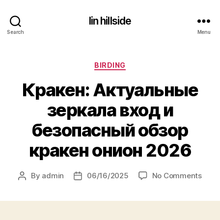
lin hillside
Search
Menu
Categories
BIRDING
Кракен: Актуальные
зеркала вход и
безопасный обзор
кракен онион 2026
on
By
admin
06/16/2025
No Comments
Post
Post
Крак
author
date
Акту
зерк
вход