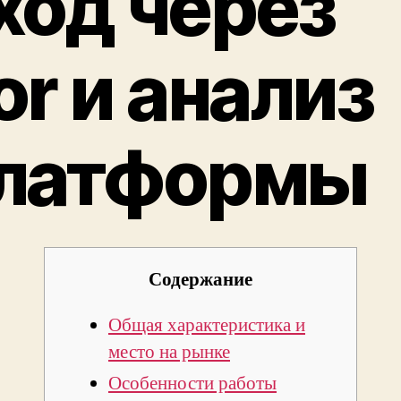
ход через
or и анализ
латформы
Содержание
Общая характеристика и
место на рынке
Особенности работы