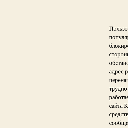
Пользо
популя
блокир
сторон
обстан
адрес 
перена
трудно
работа
сайта К
средст
сообще