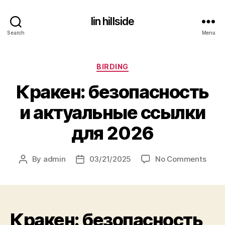
lin hillside
Search
Menu
Categories
BIRDING
Кракен: безопасность
и актуальные ссылки
для 2026
on
By
admin
03/21/2025
No Comments
Post
Post
Крак
author
date
безо
и
акту
Кракен: безопасность
ссыл
для