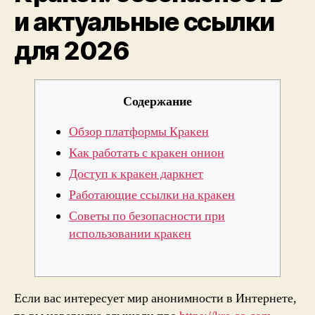
и актуальные ссылки
2026
для 2026
Содержание
Обзор платформы Кракен
Как работать с кракен онион
Доступ к кракен даркнет
Работающие ссылки на кракен
Советы по безопасности при
использовании кракен
Если вас интересует мир анонимности в Интернете,