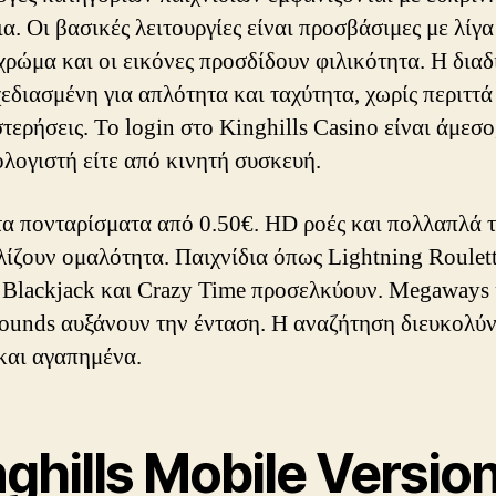
ια. Οι βασικές λειτουργίες είναι προσβάσιμες με λίγα
χρώμα και οι εικόνες προσδίδουν φιλικότητα. Η διαδ
χεδιασμένη για απλότητα και ταχύτητα, χωρίς περιττ
τερήσεις. Το login στο Kinghills Casino είναι άμεσο,
λογιστή είτε από κινητή συσκευή.
α πονταρίσματα από 0.50€. HD ροές και πολλαπλά 
ίζουν ομαλότητα. Παιχνίδια όπως Lightning Roulett
e Blackjack και Crazy Time προσελκύουν. Megaways 
ounds αυξάνουν την ένταση. Η αναζήτηση διευκολύν
και αγαπημένα.
ghills Mobile Versio