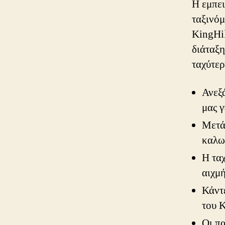
Η εμπει
ταξινόμ
KingHil
διάταξ
ταχύτε
Ανεξά
μας γ
Μετά
καλω
Η τα
αιχμή
Κάντ
του K
Οι πα