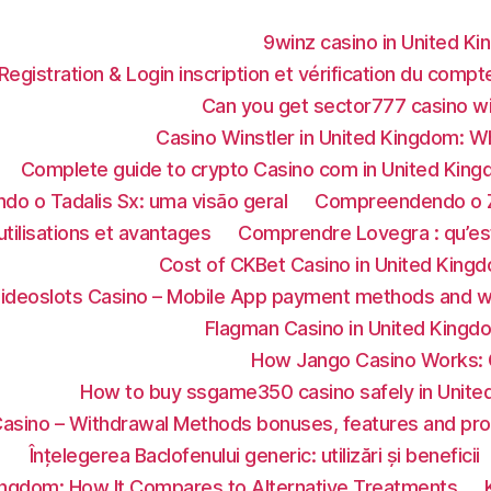
9winz casino in United Kin
Registration & Login inscription et vérification du comp
Can you get sector777 casino wi
Casino Winstler in United Kingdom: Wh
Complete guide to crypto Casino com in United Kingdo
o o Tadalis Sx: uma visão geral
Compreendendo o Zi
ilisations et avantages
Comprendre Lovegra : qu’es
Cost of CKBet Casino in United King
ideoslots Casino – Mobile App payment methods and wit
Flagman Casino in United Kingd
How Jango Casino Works: G
How to buy ssgame350 casino safely in Unite
asino – Withdrawal Methods bonuses, features and prom
Înțelegerea Baclofenului generic: utilizări și beneficii
ingdom: How It Compares to Alternative Treatments