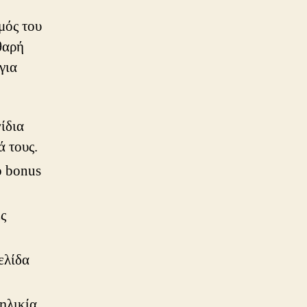
μός του
θαρή
για
ίδια
ά τους.
ο bonus
ς
ελίδα
 ηλικία