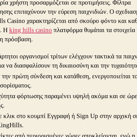
ρία χρήστη προσαρμόζεται σε προτιμήσεις. Φίλτρα
ησης επιταχύνουν την εύρεση παιχνιδιών. Ο σχεδιασ
ls Casino χαρακτηρίζεται από σκούρο φόντο και κα
η. Η
king hills casino
πλατφόρμα θυμάται τα στοιχεία 
ρη πρόσβαση.
ρτητοι οργανισμοί τρίτων ελέγχουν τακτικά τα παιχν
ια να διασφαλίσουν τη δικαιοσύνη και την τυχαιότητ
 την πρώτη σύνδεση και κατάθεση, ενεργοποιείται τ
σορίσματος.
χύτητα φόρτωσης παραμένει υψηλή ακόμα και σε ώρε
ς.
ε κλικ στο κουμπί Εγγραφή ή Sign Up στην αρχική σ
ingHills.
ίκτες από περιορισμένες χώρες αποκλείονται, ενώ η