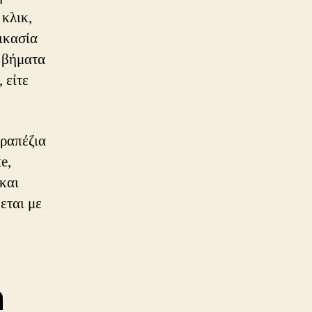
 κλικ,
ικασία
ά βήματα
 είτε
τραπέζια
e,
και
εται με
n