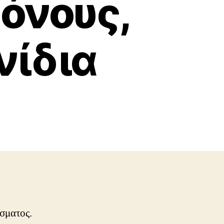
όνους,
νίδια
σματος.