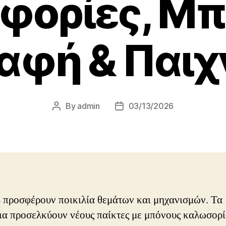
φορίες, Μπ
αφή & Παιχ
By
admin
03/13/2026
Post
Post
author
date
s προσφέρουν ποικιλία θεμάτων και μηχανισμών. Τα
ια προσελκύουν νέους παίκτες με μπόνους καλωσορί