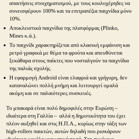
απαιτήσεις στοιχηματισμού, με τους κουλοχέρηδες να
συνεισφέρουν 100% και τα επιτραπέζια παιχνίδια μόνο
10%.
Αποκλειστικά παιχνίδια της πλατφόρμας (Plinko,
Mines κ.ά.).
Το παιχνίδι χαρακτηρίζεται από κλασική εμφάνιση και
ρετρό γραφικά με θέμα τα φρούτα και απευθύνεται
ξεκάθαρα στους παίκτες που νοσταλγούν τα παιχνίδια
της παλιάς σχολής.
Η εφαρμογή Android είναι ελαφριά και γρήγορη, δεν
καταναλώνει πολλή μνήμη και λειτουργεί ομαλά
ακόμη και σε παλαιότερες συσκευές.
Το μπακαρά είναι πολύ δημοφιλές στην Ευρώπη –
ιδιαίτερα στη Γαλλία – αλλά η δημοτικότητα του έχει
πλέον αυξηθεί και στις Η.Π.Α., κυρίως στην τάξη των
high-rollers παικτών, αυτών δηλαδή που ρισκάρουν