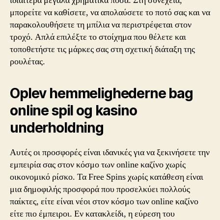
ιδιαίτερα μεγάλα χρηματικά ποσά. Στη συνέχεια,
μπορείτε να καθίσετε, να απολαύσετε το ποτό σας και να
παρακολουθήσετε τη μπίλια να περιστρέφεται στον
τροχό. Απλά επιλέξτε το στοίχημα που θέλετε και
τοποθετήστε τις μάρκες σας στη σχετική διάταξη της
ρουλέτας.
Oplev hemmelighederne bag
online spil og kasino
underholdning
Αυτές οι προσφορές είναι ιδανικές για να ξεκινήσετε την
εμπειρία σας στον κόσμο των online καζίνο χωρίς
οικονομικό ρίσκο. Τα Free Spins χωρίς κατάθεση είναι
μια δημοφιλής προσφορά που προσελκύει πολλούς
παίκτες, είτε είναι νέοι στον κόσμο των online καζίνο
είτε πιο έμπειροι. Εν κατακλείδι, η εύρεση του